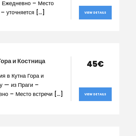
– Ежедневно – Место
 – уточняется […]
VIEW DETAILS
Гора и Костница
45€
ия в Кутна Гора и
у — из Праги –
но – Место встречи […]
VIEW DETAILS