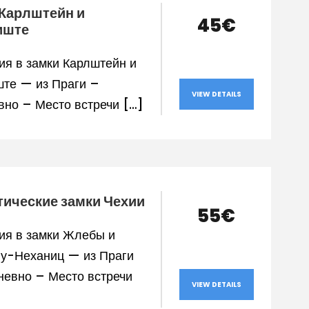
Карлштейн и
45€
иште
ия в замки Карлштейн и
те — из Праги –
VIEW DETAILS
но – Место встречи […]
ические замки Чехии
55€
ия в замки Жлебы и
-у-Неханиц — из Праги
евно – Место встречи
VIEW DETAILS