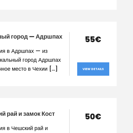
ный город — Адршпах
55€
ия в Адршпах — из
Скальный город Адршпах
чное место в Чехии […]
VIEW DETAILS
й рай и замок Кост
50€
ия в Чешский рай и