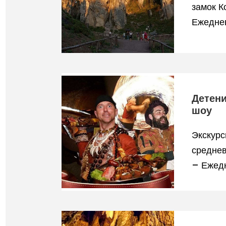
замок К
Ежедне
Детени
шоу
Экскурс
среднев
– Ежедн