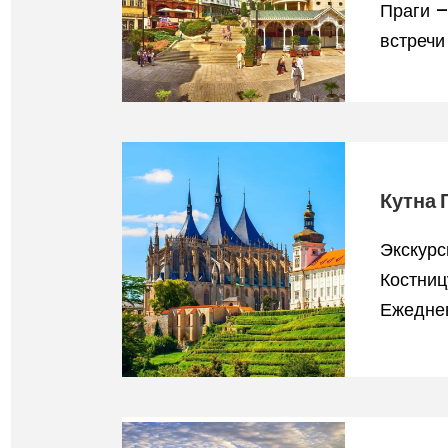
Праги 
встречи
Кутна 
Экскурс
Костниц
Ежеднев