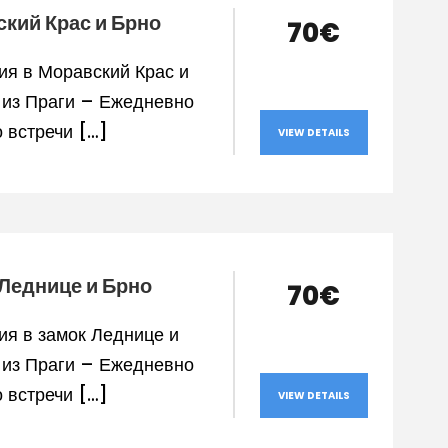
кий Крас и Брно
70€
ия в Моравский Крас и
из Праги – Ежедневно
 встречи […]
VIEW DETAILS
Леднице и Брно
70€
ия в замок Леднице и
из Праги – Ежедневно
 встречи […]
VIEW DETAILS