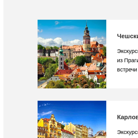
Чешск
Экскурс
из Праг
встречи
Карло
Экскурс