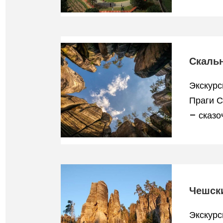
Скаль
Экскурс
Праги 
– сказо
Чешски
Экскурс