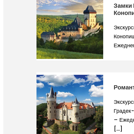
Замки 
Коноп
Экскурс
Конопиш
Ежеднев
Романт
Экскурс
Градек
– Ежедн
[…]