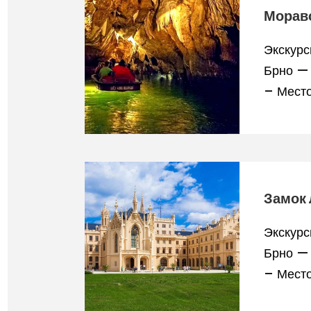
Моравс
Экскурс
Брно — 
– Место
Замок 
Экскурс
Брно — 
– Место