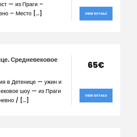
ост — из Праги –
вно – Место […]
VIEW DETAILS
це. Средневековое
65€
ия в Детенице — ужин и
ековое шоу — из Праги
VIEW DETAILS
евно / […]