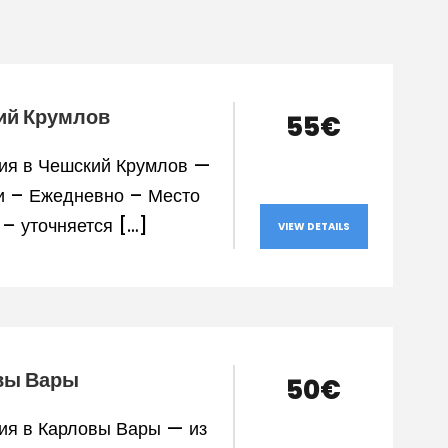
ий Крумлов
55€
ия в Чешский Крумлов —
и – Ежедневно – Место
 – уточняется […]
VIEW DETAILS
вы Вары
50€
ия в Карловы Вары — из